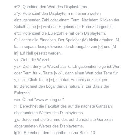
x^2: Quadriert den Wert des Displayterms.
x^y: Potenziert den Displayterm mit einer zweiten
einzugebenden Zahl oder einem Term. Nachdem Klicken der
Schaltfläche [=] wird das Ergebnis der Potenz dargestellt.
e^x: Potenziert die Eulerzahl e mit dem Displayterm.
C: Löscht alle Eingaben. Der Speicher (M) bleibt erhalten. M
kann separat beispielsweise durch Eingabe von [0] und [M
in] auf Null gesetzt werden.
√x: Zieht die Wurzel.
y√x: Zieht die y-te Wurzel aus x. EIngabereihenfolge ist:Wert
oder Term für x, Taste [y√x], dann einen Wert oder Term für
y, schließlich Taste [=], um das Ergebnis anzuzeigen.
ln: Berechnet den Logarithmus naturalis, zur Basis der
Eulerzahl.
win: Öffnet "www.win-ing.de".
x!: Berechnet die Fakultät des auf die nächste Ganzzahl
abgerundeten Wertes des Displayterms.
∑x: Berechnet die Summe des auf die nächste Ganzzahl
abgerundeten Wertes des Displayterms.
lg10: Berechnet den Logarithmus zur Basis 10.