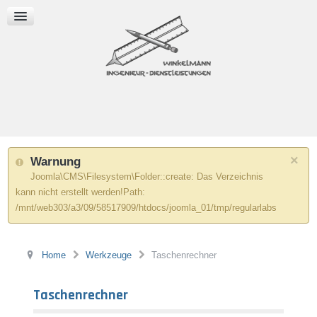
Wärmeleitung, -widerstand
WERKZEUGE
Taschenrechner
Fläche und Umfang
Lineare Interpolation
×
Warnung
Joomla\CMS\Filesystem\Folder::create: Das Verzeichnis
kann nicht erstellt werden!Path:
/mnt/web303/a3/09/58517909/htdocs/joomla_01/tmp/regularlabs
Home
Werkzeuge
Taschenrechner
Taschenrechner