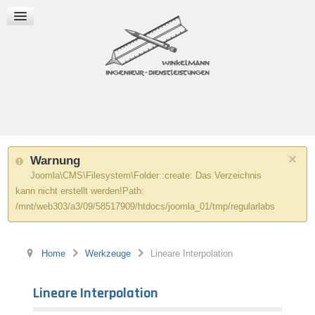
Wärmeleitung, -widerstand
WERKZEUGE
Taschenrechner
Fläche und Umfang
Lineare Interpolation
×
Warnung
Joomla\CMS\Filesystem\Folder::create: Das Verzeichnis
kann nicht erstellt werden!Path:
/mnt/web303/a3/09/58517909/htdocs/joomla_01/tmp/regularlabs
Home
Werkzeuge
Lineare Interpolation
Lineare Interpolation